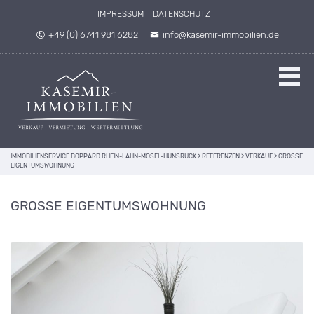
IMPRESSUM
DATENSCHUTZ
+49 (0) 6741 981 6282
info@kasemir-immobilien.de
IMMOBILIENSERVICE BOPPARD RHEIN-LAHN-MOSEL-HUNSRÜCK
>
REFERENZEN
>
VERKAUF
>
GROSSE E
IGENTUMSWOHNUNG
GROSSE EIGENTUMSWOHNUNG