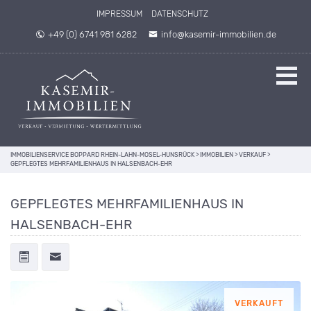
IMPRESSUM
DATENSCHUTZ
+49 (0) 6741 981 6282
info@kasemir-immobilien.de
IMMOBILIENSERVICE BOPPARD RHEIN-LAHN-MOSEL-HUNSRÜCK
>
IMMOBILIEN
>
VERKAUF
>
GEPFLEGTES MEHRFAMILIENHAUS IN HALSENBACH-EHR
GEPFLEGTES MEHRFAMILIENHAUS IN
HALSENBACH-EHR
VERKAUFT