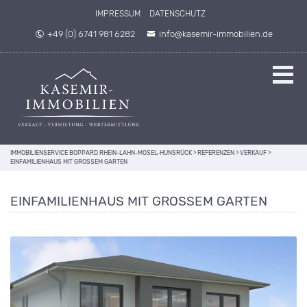
IMPRESSUM
DATENSCHUTZ
+49 (0) 6741 981 6282
info@kasemir-immobilien.de
IMMOBILIENSERVICE BOPPARD RHEIN-LAHN-MOSEL-HUNSRÜCK
>
REFERENZEN
>
VERKAUF
>
EINFAMILIENHAUS MIT GROSSEM GARTEN
EINFAMILIENHAUS MIT GROSSEM GARTEN