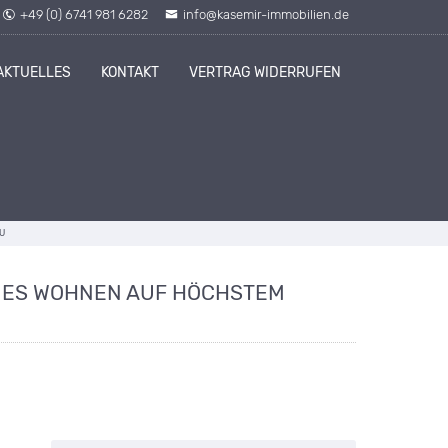
+49 (0) 6741 981 6282
info@kasemir-immobilien.de
AKTUELLES
KONTAKT
VERTRAG WIDERRUFEN
U
NES WOHNEN AUF HÖCHSTEM