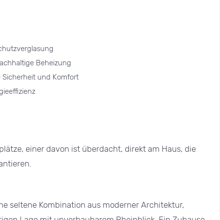
schutzverglasung
achhaltige Beheizung
 Sicherheit und Komfort
ieeffizienz
ätze, einer davon ist überdacht, direkt am Haus, die
antieren.
ne seltene Kombination aus moderner Architektur,
rtigen Lage mit unverbaubarem Rheinblick. Ein Zuhause