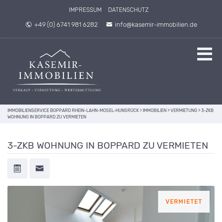
IMPRESSUM
DATENSCHUTZ
+49 (0) 6741 981 6282
info@kasemir-immobilien.de
IMMOBILIENSERVICE BOPPARD RHEIN-LAHN-MOSEL-HUNSRÜCK
>
IMMOBILIEN
>
VERMIETUNG
>
3-ZKB
WOHNUNG IN BOPPARD ZU VERMIETEN
3-ZKB WOHNUNG IN BOPPARD ZU VERMIETEN
VERMIETET