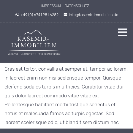
IMPRESSUM
DATENSCHUTZ
+49 (0) 6741 981 6282
info@kasemir-immobilien.de
Cras est tortor, convallis at semper at, tempor ac lorem.
In laoreet enim non nisi scelerisque tempor. Quisque
eleifend sodales turpis in ultricies. Curabitur vitae dui
quis dolor laoreet commodo vitae vitae ex.
Pellentesque habitant morbi tristique senectus et
netus et malesuada fames ac turpis egestas. Sed
laoreet scelerisque odio, ut blandit sem dictum nec.